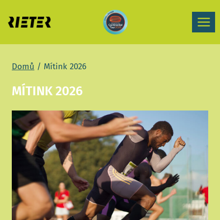
Přeskočit
na
obsah
Domů
/
Mítink 2026
MÍTINK 2026