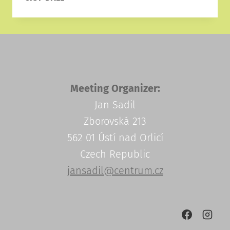
MÍTINK
RIETER
2026
SOUČÁSTÍ
WORLD
ATHLETICS
CONTINENTAL
Meeting Organizer:
TOUR
Jan Sadil
Zborovská 213
562 01 Ústí nad Orlicí
Czech Republic
jansadil@centrum.cz