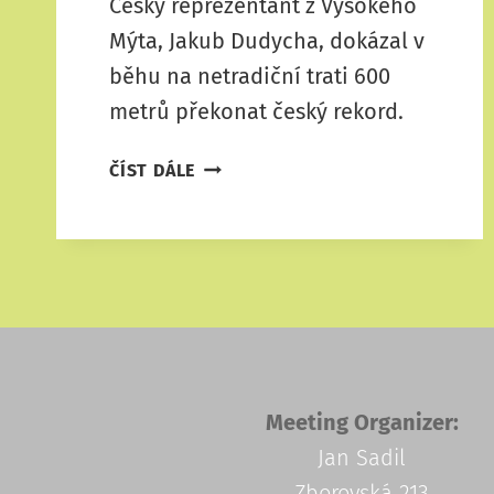
Český reprezentant z Vysokého
Mýta, Jakub Dudycha, dokázal v
běhu na netradiční trati 600
metrů překonat český rekord.
JAKUB
ČÍST DÁLE
DUDYCHA
PŘEKONAL
V
ÚSTÍ
NAD
ORLICÍ
ČESKÝ
REKORD
NA
Meeting Organizer:
600
Jan Sadil
METRŮ!
Zborovská 213