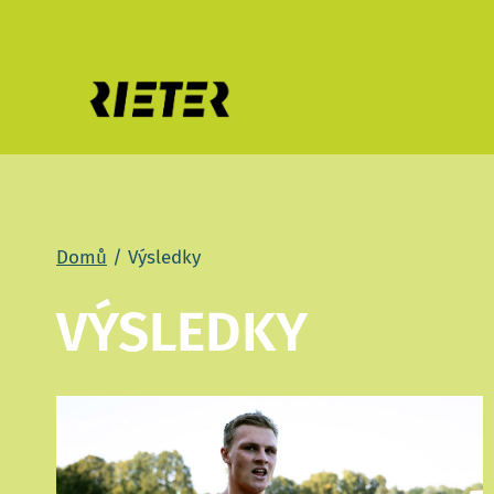
Přeskočit
na
obsah
Domů
/
Výsledky
VÝSLEDKY