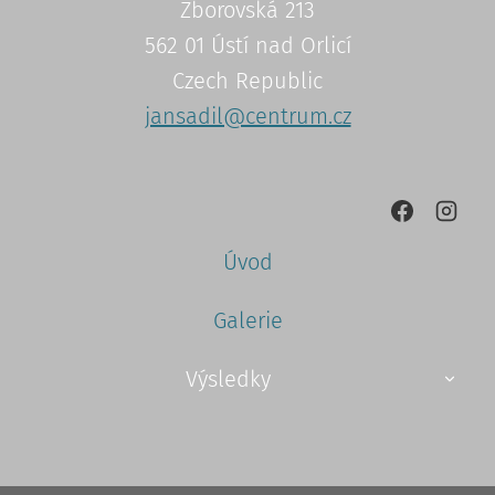
Zborovská 213
562 01 Ústí nad Orlicí
Czech Republic
jansadil@centrum.cz
Úvod
Galerie
Výsledky