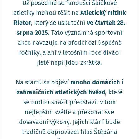
Už posedmé se fanoušci špičkové
atletiky mohou těšit na
Atletický mítink
Rieter
, který se uskuteční
ve čtvrtek 28.
srpna 2025
. Tato významná sportovní
akce navazuje na předchozí úspěšné
ročníky, a ani v letošním roce diváci
jistě nepřijdou zkrátka.
Na startu se objeví
mnoho domácích i
zahraničních atletických hvězd
, které
se budou snažit představit v tom
nejlepším světle a překonat své
dosavadní výkony. Jejich klání bude
tradičně doprovázet hlas Štěpána